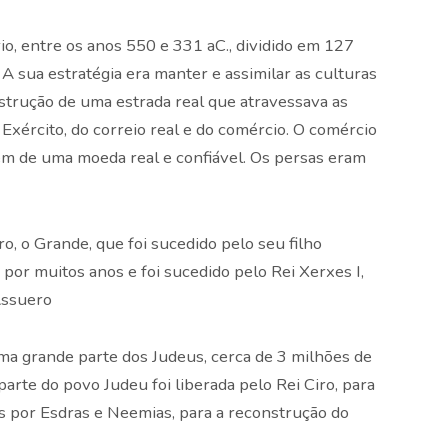
o, entre os anos 550 e 331 aC., dividido em 127
a. A sua estratégia era manter e assimilar as culturas
strução de uma estrada real que atravessava as
 Exército, do correio real e do comércio. O comércio
em de uma moeda real e confiável. Os persas eram
, o Grande, que foi sucedido pelo seu filho
por muitos anos e foi sucedido pelo Rei Xerxes I,
Assuero
uma grande parte dos Judeus, cerca de 3 milhões de
rte do povo Judeu foi liberada pelo Rei Ciro, para
s por Esdras e Neemias, para a reconstrução do