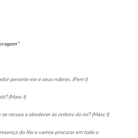
coragem”
ibir perante ele e seus nobres. (Fem I)
ti? (Masc I)
 se recusa a obedecer às ordens do rei? (Masc I)
presença do Rei e vamos procurar em todo o