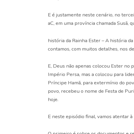
E é justamente neste cenário, no terce
aC, em uma província chamada Susã, q
história da Rainha Ester – A história 
contamos, com muitos detalhes, nos dez
E, Deus não apenas colocou Ester no p
Império Persa, mas a colocou para lide
Príncipe Hamã, para extermínio do povo
povo, recebeu o nome de Festa de Puri
hoje.
E neste episódio final, vamos atentar à 
O primeiro é sobre os documentos e re