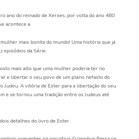
iro ano do reinado de Xerxes, por volta do ano 480
ue acontece a
da mulher mais bonita do mundo! Uma história que já
 episódios da Série.
osto mais alto que uma mulher poderia ter no
rar e libertar o seu povo de um plano nefasto do
 Judeu. A vitória de Ester para a libertação do seu
m e se tornou uma tradição entre os Judeus até
dois detalhes do livro de Ester.
gistros presentes na narrativa. O Império Persa se