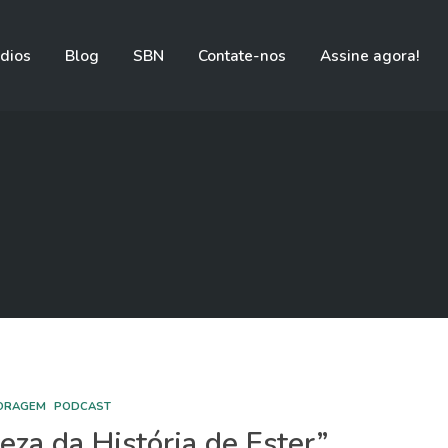
dios
Blog
SBN
Contate-nos
Assine agora!
CORAGEM
PODCAST
eza da História de Ester”