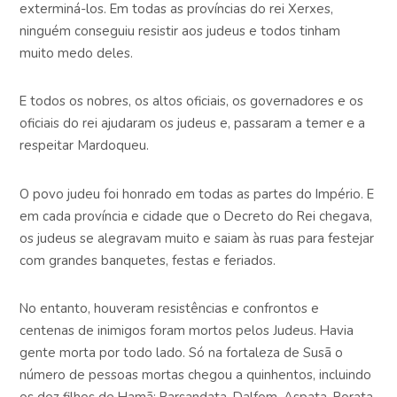
exterminá-los. Em todas as províncias do rei Xerxes,
ninguém conseguiu resistir aos judeus e todos tinham
muito medo deles.
E todos os nobres, os altos oficiais, os governadores e os
oficiais do rei ajudaram os judeus e, passaram a temer e a
respeitar Mardoqueu.
O povo judeu foi honrado em todas as partes do Império. E
em cada província e cidade que o Decreto do Rei chegava,
os judeus se alegravam muito e saiam às ruas para festejar
com grandes banquetes, festas e feriados.
No entanto, houveram resistências e confrontos e
centenas de inimigos foram mortos pelos Judeus. Havia
gente morta por todo lado. Só na fortaleza de Susã o
número de pessoas mortas chegou a quinhentos, incluindo
os dez filhos de Hamã: Parsandata, Dalfom, Aspata, Porata,