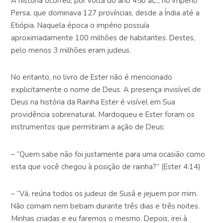
A história ocorreu, por volta do ano 450 aC., no Império
Persa, que dominava 127 províncias, desde a Índia até a
Etiópia. Naquela época o império possuía
aproximadamente 100 milhões de habitantes. Destes,
pelo menos 3 milhões eram judeus.
No entanto, no livro de Ester não é mencionado
explicitamente o nome de Deus. A presença invisível de
Deus na história da Rainha Ester é visível em Sua
providência sobrenatural. Mardoqueu e Ester foram os
instrumentos que permitiram a ação de Deus:
– “Quem sabe não foi justamente para uma ocasião como
esta que você chegou à posição de rainha?” (Ester 4:14)
– “Vá, reúna todos os judeus de Susã e jejuem por mim.
Não comam nem bebam durante três dias e três noites.
Minhas criadas e eu faremos o mesmo. Depois, irei à