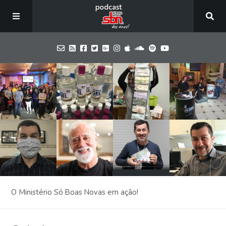
Home
Episódios
Blog
SBN
O Ministério Só Boas Novas em ação!
Contate-nos