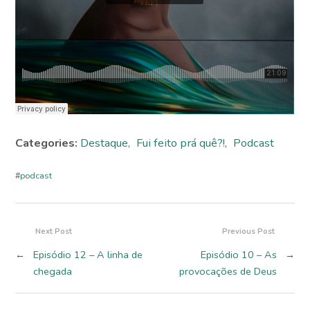
Categories:
Destaque
,
Fui feito prá quê?!
,
Podcast
#
podcast
Next Post
Previous Post
←
Episódio 12 – A linha de
Episódio 10 – As
→
chegada
provocações de Deus