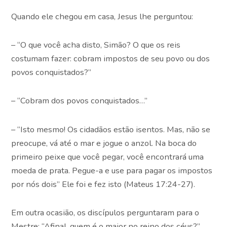
Quando ele chegou em casa, Jesus lhe perguntou:
– “O que você acha disto, Simão? O que os reis
costumam fazer: cobram impostos de seu povo ou dos
povos conquistados?”
– “Cobram dos povos conquistados…”
– “Isto mesmo! Os cidadãos estão isentos. Mas, não se
preocupe, vá até o mar e jogue o anzol. Na boca do
primeiro peixe que você pegar, você encontrará uma
moeda de prata. Pegue-a e use para pagar os impostos
por nós dois” Ele foi e fez isto (Mateus 17:24-27).
Em outra ocasião, os discípulos perguntaram para o
Mestre: “Afinal, quem é o maior no reino dos céus?”.