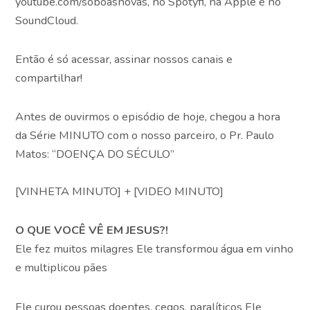
youtube.com/soboasnovas, no Spotyfi, na Apple e no
SoundCloud.
Então é só acessar, assinar nossos canais e
compartilhar!
Antes de ouvirmos o episódio de hoje, chegou a hora
da Série MINUTO com o nosso parceiro, o Pr. Paulo
Matos: “DOENÇA DO SÉCULO”
[VINHETA MINUTO] + [VIDEO MINUTO]
O QUE VOCÊ VÊ EM JESUS?!
Ele fez muitos milagres Ele transformou água em vinho
e multiplicou pães
Ele curou pessoas doentes, cegos, paralíticos Ele