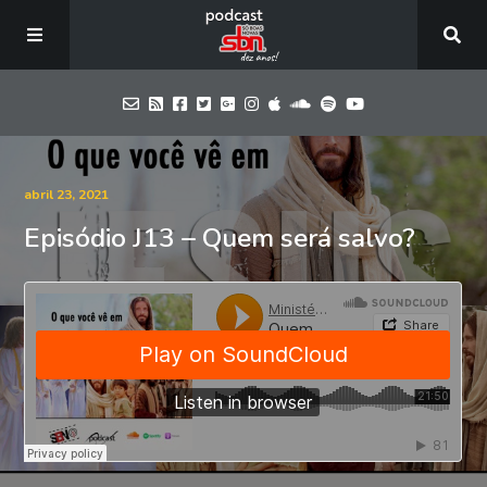
Home
abril 23, 2021
Episódio J13 – Quem será salvo?
Episódios
Blog
SBN
Contate-nos