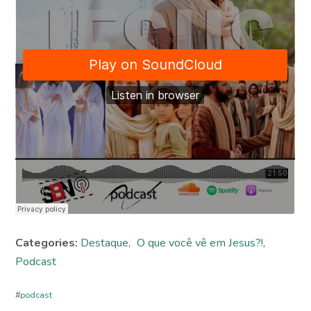
Categories:
Destaque
,
O que você vê em Jesus?!
,
Podcast
#
podcast